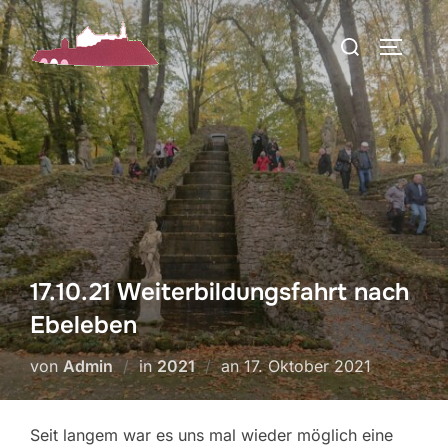
Zum
Suchen
Inhalt
SEITEN
nach:
springen
17.10.21 Weiterbildungsfahrt nach
Ebeleben
Veröffentlicht
von
Admin
in
2021
an
17. Oktober 2021
am
Seit langem war es uns mal wieder möglich eine