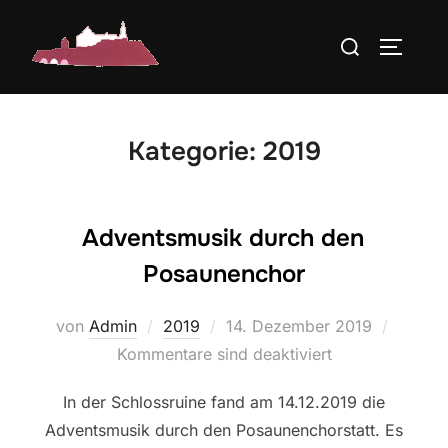
Zum
Suchen
Inhalt
SEITEN
nach:
springen
Kategorie:
2019
Adventsmusik durch den
Posaunenchor
Veröffentlicht
von
Admin
2019
14. Dezember 2019
am
Kommentare sind deaktiviert
In der Schlossruine fand am 14.12.2019 die
Adventsmusik durch den Posaunenchorstatt. Es