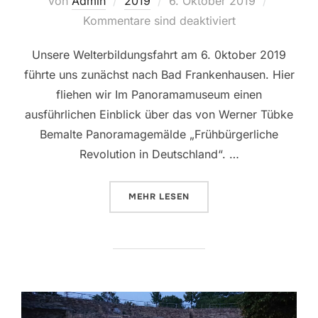
von
Admin
2019
6. Oktober 2019
am
Kommentare sind deaktiviert
Unsere Welterbildungsfahrt am 6. 0ktober 2019
führte uns zunächst nach Bad Frankenhausen. Hier
fliehen wir Im Panoramamuseum einen
ausführlichen Einblick über das von Werner Tübke
Bemalte Panoramagemälde „Frühbürgerliche
Revolution in Deutschland“. …
ÜBER „06.10.2019 – WEITERBIL
MEHR
LESEN