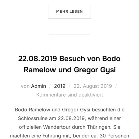
ÜBER „24.08.2019 – SOMMERAB
MEHR
LESEN
22.08.2019 Besuch von Bodo
Ramelow und Gregor Gysi
Veröffentlicht
von
Admin
2019
22. August 2019
am
Kommentare sind deaktiviert
Bodo Ramelow und Gregor Gysi besuchten die
Schlossruine am 22.08.2019, während einer
offiziellen Wandertour durch Thüringen. Sie
machten eine Führung mit, bei der ca. 30 Personen