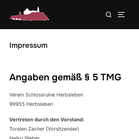
Zum
Suchen
Inhalt
SEITEN
nach:
springen
Impressum
Angaben gemäß § 5 TMG
Verein Schlossruine Herbsleben
99955 Herbsleben
Vertreten durch den Vorstand:
Torsten Zacher (Vorsitzender)
Heiko Weber