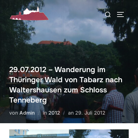
Zum
Suchen
Inhalt
SEITEN
nach:
springen
29.07.2012 – Wanderung im
Thüringer Wald von Tabarz nach
Waltershausen zum Schloss
Tenneberg
Veröffentlicht
von
Admin
in
2012
an
29. Juli 2012
am