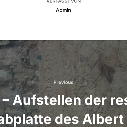
VERFASST VON
Admin
Previous
Previous
– Aufstellen der re
abplatte des Alber