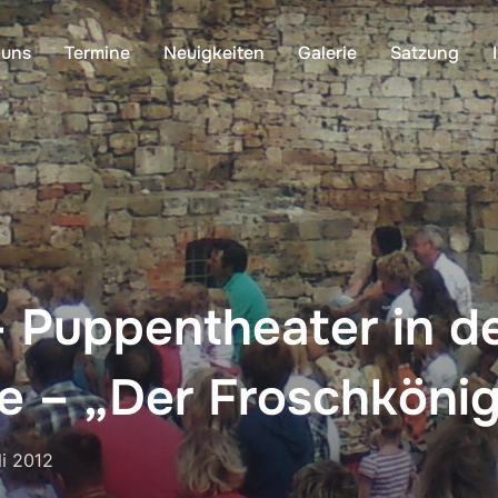
 uns
Termine
Neuigkeiten
Galerie
Satzung
– Puppentheater in d
e – „Der Froschköni
fentlicht
li 2012