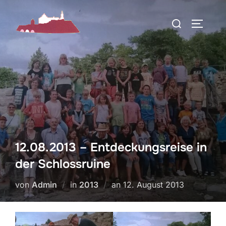
Zum
Suchen
Inhalt
SEITEN
nach:
springen
12.08.2013 – Entdeckungsreise in
der Schlossruine
Veröffentlicht
von
Admin
in
2013
an
12. August 2013
am