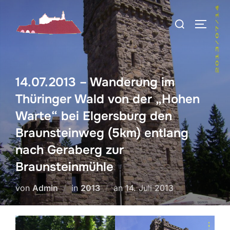
Zum
Suchen
Inhalt
SEITEN
nach:
springen
14.07.2013 – Wanderung im
Thüringer Wald von der „Hohen
Warte“ bei Elgersburg den
Braunsteinweg (5km) entlang
nach Geraberg zur
Braunsteinmühle
Veröffentlicht
von
Admin
in
2013
an
14. Juli 2013
am