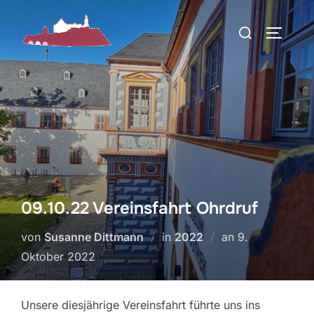
Zum
Suchen
Inhalt
SEITEN
nach:
springen
09.10.22 Vereinsfahrt Ohrdruf
Veröffentlicht
von
Susanne Dittmann
in
2022
an
9.
am
Oktober 2022
Unsere diesjährige Vereinsfahrt führte uns ins